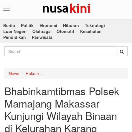
Toggle
navigation
Berita
Politik
Ekonomi
Hiburan
Teknologi
Luar Negeri
Olahraga
Otomotif
Kesehatan
Pendidikan
Pariwisata
News
Hukum
Bhabinkamtibmas Polsek Mamajang Makassar K
Bhabinkamtibmas Polsek
Mamajang Makassar
Kunjungi Wilayah Binaan
di Kelurahan Karang