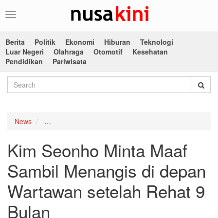
Toggle
navigation
Berita
Politik
Ekonomi
Hiburan
Teknologi
Luar Negeri
Olahraga
Otomotif
Kesehatan
Pendidikan
Pariwisata
News
Kim Seonho Minta Maaf Sambil Menangis di depan W
Kim Seonho Minta Maaf
Sambil Menangis di depan
Wartawan setelah Rehat 9
Bulan