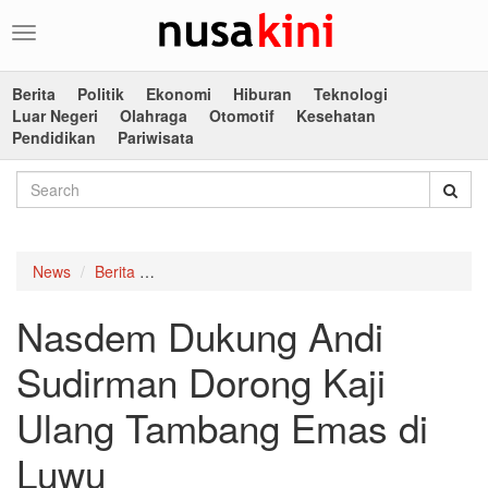
Toggle
navigation
Berita
Politik
Ekonomi
Hiburan
Teknologi
Luar Negeri
Olahraga
Otomotif
Kesehatan
Pendidikan
Pariwisata
News
Berita
Nasdem Dukung Andi Sudirman Dorong Kaji U
Nasdem Dukung Andi
Sudirman Dorong Kaji
Ulang Tambang Emas di
Luwu