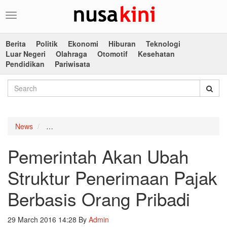
Toggle
navigation
Berita
Politik
Ekonomi
Hiburan
Teknologi
Luar Negeri
Olahraga
Otomotif
Kesehatan
Pendidikan
Pariwisata
News
Pemerintah Akan Ubah Struktur Penerimaan Pajak Be
Pemerintah Akan Ubah
Struktur Penerimaan Pajak
Berbasis Orang Pribadi
29 March 2016 14:28
By
Admin