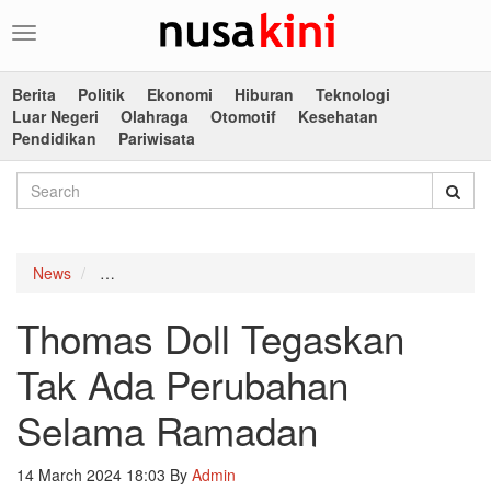
Toggle
navigation
Berita
Politik
Ekonomi
Hiburan
Teknologi
Luar Negeri
Olahraga
Otomotif
Kesehatan
Pendidikan
Pariwisata
News
Thomas Doll Tegaskan Tak Ada Perubahan Selama
Thomas Doll Tegaskan
Tak Ada Perubahan
Selama Ramadan
14 March 2024 18:03
By
Admin