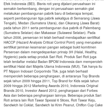
Efek Indonesia (BEI). Bisnis roti yang dijalani perusahaan ini
semakin berkembang, dengan ini perusahaan semakin giat
melakukan pembangunan pabrik baru di beberapa tempat,
seperti pembangunan tiga pabrik sekaligus di Semarang (Jawa
Tengah), Medan (Sumatera Utara), dan Cikarang (Jawa Barat)
pada tahun 2011 serta pembangunan dua pabrik di Palembang
(Sumatera Selatan) dan Makassar (Sulawesi Selatan). Pada
tahun 2006, perseroan ini telah berhasil mendapatkan sertifikat
HACCP (Hazard Analysis Critical Control Point) yang merupakan
sertifikat jaminan keamanan pangan sebagai bukti komitmen
Perseroan dalam mengedepankan prinsip 3H (Halal, Healthy,
Hygienic) pada setiap produk Sari Roti. Produk Sari Roti juga
telah terdaftar melalui Badan BPOM Indonesia dam memperoleh
sertifikat Halal dari Majelis Ulama Indonesia (MUI). Tak hanya itu
PT Nippon Indosari Corporindo Tbk. juga telah berhasil
memperoleh beberapa penghargaan, di antaranya Top Brands
sejak tahun 2009 hingga 2011, Top Brand for Kids sejak tahun
2009 hingga 2012 Marketing Awards 2010, Indonesia Original
Brands 2010, Investor Award 2012, penghargaan dari Forbes
Asia dan beberapa penghargaan lainnya. Beberapa produk Sari
Roti antara lain Roti Tawar Spesial 6 Slices, Roti Tawar Keju,
Sandwich Isi Coklat, Sandwich Isi Krim Peanut, Chiffon Cup Cake