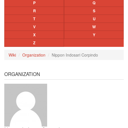
P
Q
R
S
T
U
V
W
X
Y
Z
Wiki
Organization
Nippon Indosari Corpindo
ORGANIZATION