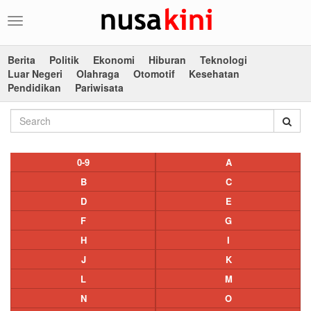
Toggle
navigation
Berita
Politik
Ekonomi
Hiburan
Teknologi
Luar Negeri
Olahraga
Otomotif
Kesehatan
Pendidikan
Pariwisata
0-9
A
B
C
D
E
F
G
H
I
J
K
L
M
N
O