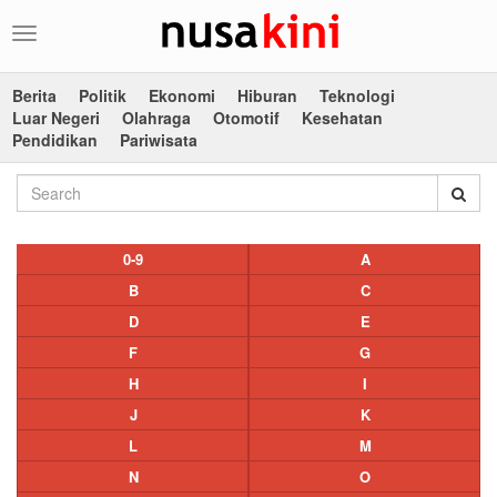
Toggle
navigation
Berita
Politik
Ekonomi
Hiburan
Teknologi
Luar Negeri
Olahraga
Otomotif
Kesehatan
Pendidikan
Pariwisata
0-9
A
B
C
D
E
F
G
H
I
J
K
L
M
N
O