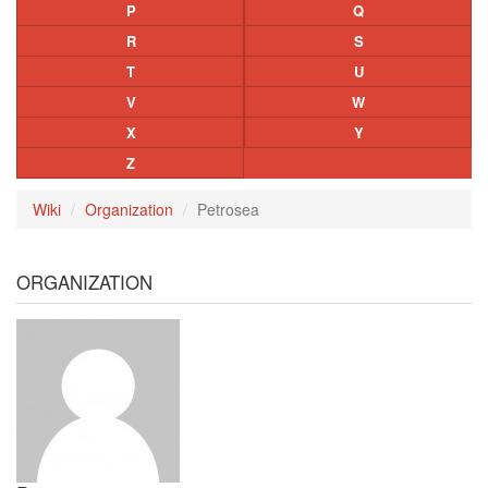
P
Q
R
S
T
U
V
W
X
Y
Z
Wiki
Organization
Petrosea
ORGANIZATION