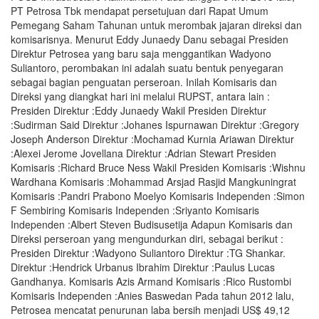
PT Petrosa Tbk mendapat persetujuan dari Rapat Umum
Pemegang Saham Tahunan untuk merombak jajaran direksi dan
komisarisnya. Menurut Eddy Junaedy Danu sebagai Presiden
Direktur Petrosea yang baru saja menggantikan Wadyono
Suliantoro, perombakan ini adalah suatu bentuk penyegaran
sebagai bagian penguatan perseroan. Inilah Komisaris dan
Direksi yang diangkat hari ini melalui RUPST, antara lain :
Presiden Direktur :Eddy Junaedy Wakil Presiden Direktur
:Sudirman Said Direktur :Johanes Ispurnawan Direktur :Gregory
Joseph Anderson Direktur :Mochamad Kurnia Ariawan Direktur
:Alexei Jerome Jovellana Direktur :Adrian Stewart Presiden
Komisaris :Richard Bruce Ness Wakil Presiden Komisaris :Wishnu
Wardhana Komisaris :Mohammad Arsjad Rasjid Mangkuningrat
Komisaris :Pandri Prabono Moelyo Komisaris Independen :Simon
F Sembiring Komisaris Independen :Sriyanto Komisaris
Independen :Albert Steven Budisusetija Adapun Komisaris dan
Direksi perseroan yang mengundurkan diri, sebagai berikut :
Presiden Direktur :Wadyono Suliantoro Direktur :TG Shankar.
Direktur :Hendrick Urbanus Ibrahim Direktur :Paulus Lucas
Gandhanya. Komisaris Azis Armand Komisaris :Rico Rustombi
Komisaris Independen :Anies Baswedan Pada tahun 2012 lalu,
Petrosea mencatat penurunan laba bersih menjadi US$ 49,12