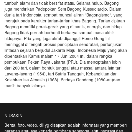
tumbuh alami dan tidak bersifat statis. Selama hidup, Bagong
juga mendirikan Padepokan Seni Bagong Kussudiardjo. Dalam
dunia tari Indonesia, sempat muncul aliran "Bagongisme", yang
merujuk pada karakter tarian-tarian khas Bagong. Tarian ciptaan
Bagong memiliki gerak-gerak yang dimanis, energik, dan hidup.
Bagong tidak pernah berhenti berkarya sampai masa akhir
hidupnya. Pria yang juga akrab dipanggil Romo Gong ini
meninggal di tengah proses penciptaan sendratari, pertunjukan
lintasan sejarah berjudul Jakarta Maju, Indonesia Maju yang akan
dipentaskan Kamis malam 17 Juni 2004 ini, dalam rangka
pembukaan Pekan Raya Jakarta (PRJ). Dia menciptakan lebih
dari 200 tari, dalam bentuk tunggal atau massal antara lain tari
Layang-layang (1954), tari Satria Tangguh, Kebangkitan dan
Kelahiran Isa Almasih (1968), Bedaya Gendeng (1980-an)dan
masih banyak lainnya.
NUSAKINI
Berita, foto, video, dll yg disajikan adalah informasi yang memberi
harapan atau asa kepada pembaca sehingga lahir inspirasi dan