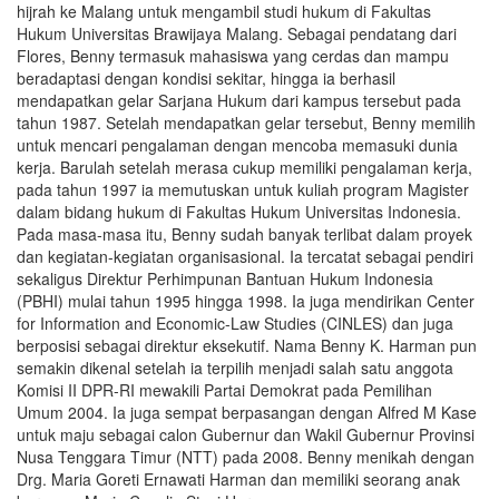
hijrah ke Malang untuk mengambil studi hukum di Fakultas
Hukum Universitas Brawijaya Malang. Sebagai pendatang dari
Flores, Benny termasuk mahasiswa yang cerdas dan mampu
beradaptasi dengan kondisi sekitar, hingga ia berhasil
mendapatkan gelar Sarjana Hukum dari kampus tersebut pada
tahun 1987. Setelah mendapatkan gelar tersebut, Benny memilih
untuk mencari pengalaman dengan mencoba memasuki dunia
kerja. Barulah setelah merasa cukup memiliki pengalaman kerja,
pada tahun 1997 ia memutuskan untuk kuliah program Magister
dalam bidang hukum di Fakultas Hukum Universitas Indonesia.
Pada masa-masa itu, Benny sudah banyak terlibat dalam proyek
dan kegiatan-kegiatan organisasional. Ia tercatat sebagai pendiri
sekaligus Direktur Perhimpunan Bantuan Hukum Indonesia
(PBHI) mulai tahun 1995 hingga 1998. Ia juga mendirikan Center
for Information and Economic-Law Studies (CINLES) dan juga
berposisi sebagai direktur eksekutif. Nama Benny K. Harman pun
semakin dikenal setelah ia terpilih menjadi salah satu anggota
Komisi II DPR-RI mewakili Partai Demokrat pada Pemilihan
Umum 2004. Ia juga sempat berpasangan dengan Alfred M Kase
untuk maju sebagai calon Gubernur dan Wakil Gubernur Provinsi
Nusa Tenggara Timur (NTT) pada 2008. Benny menikah dengan
Drg. Maria Goreti Ernawati Harman dan memiliki seorang anak