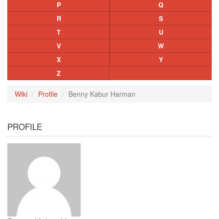
P
Q
R
S
T
U
V
W
X
Y
Z
Wiki
Profile
Benny Kabur Harman
PROFILE