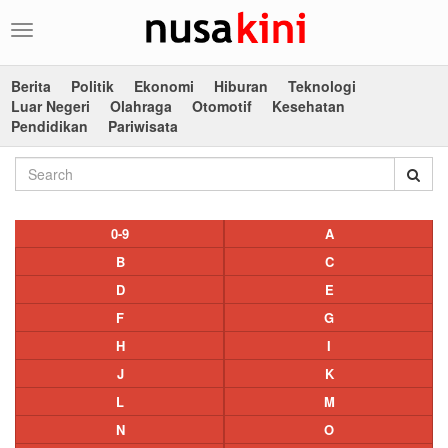
Toggle
navigation
Berita
Politik
Ekonomi
Hiburan
Teknologi
Luar Negeri
Olahraga
Otomotif
Kesehatan
Pendidikan
Pariwisata
0-9
A
B
C
D
E
F
G
H
I
J
K
L
M
N
O