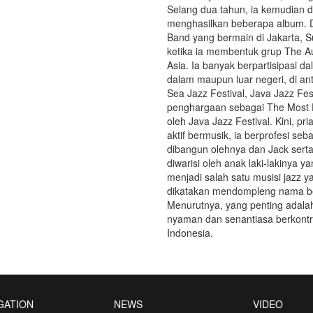
Selang dua tahun, ia kemudian d
menghasilkan beberapa album. 
Band yang bermain di Jakarta, S
ketika ia membentuk grup The A
Asia. Ia banyak berpartisipasi 
dalam maupun luar negeri, di an
Sea Jazz Festival, Java Jazz Fes
penghargaan sebagai The Most De
oleh Java Jazz Festival. Kini, pr
aktif bermusik, ia berprofesi se
dibangun olehnya dan Jack serta
diwarisi oleh anak laki-lakinya 
menjadi salah satu musisi jazz y
dikatakan mendompleng nama be
Menurutnya, yang penting adala
nyaman dan senantiasa berkontr
Indonesia.
GATION
NEWS
VIDEO