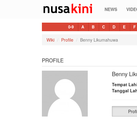
NEWS
VIDE
0-9
A
B
C
D
E
F
Wiki
Profile
Benny Likumahuwa
PROFILE
Benny Li
Tempat Lahi
Tanggal Lah
Profi