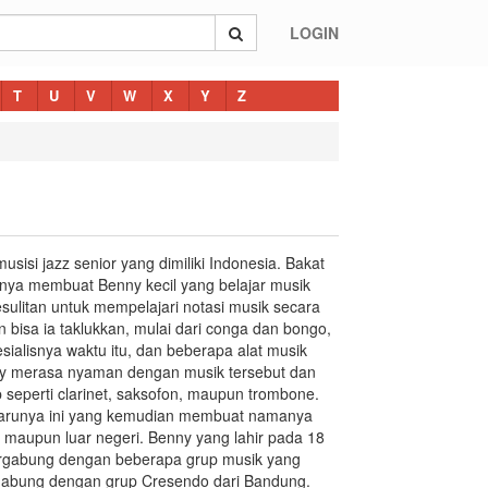
LOGIN
T
U
V
W
X
Y
Z
si jazz senior yang dimiliki Indonesia. Bakat
hnya membuat Benny kecil yang belajar musik
kesulitan untuk mempelajari notasi musik secara
n bisa ia taklukkan, mulai dari conga dan bongo,
ialisnya waktu itu, dan beberapa alat musik
nny merasa nyaman dengan musik tersebut dan
p seperti clarinet, saksofon, maupun trombone.
barunya ini yang kemudian membuat namanya
 maupun luar negeri. Benny yang lahir pada 18
bergabung dengan beberapa grup musik yang
ergabung dengan grup Cresendo dari Bandung.