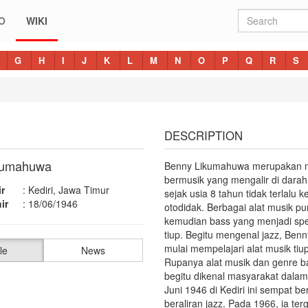
O
WIKI
G
H
I
J
K
L
M
N
O
P
Q
R
S
DESCRIPTION
kumahuwa
Benny Likumahuwa merupakan musi
bermusik yang mengalir di dara
r
:
Kediri, Jawa Timur
sejak usia 8 tahun tidak terlalu 
ir
:
18/06/1946
otodidak. Berbagai alat musik pu
kemudian bass yang menjadi spes
tiup. Begitu mengenal jazz, Be
mulai mempelajari alat musik tiu
le
News
Rupanya alat musik dan genre 
begitu dikenal masyarakat dalam
Juni 1946 di Kediri ini sempat 
beraliran jazz. Pada 1966, ia t