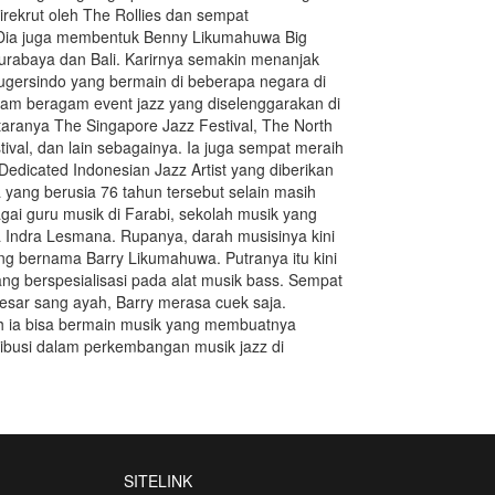
irekrut oleh The Rollies dan sempat
Dia juga membentuk Benny Likumahuwa Big
urabaya dan Bali. Karirnya semakin menanjak
ugersindo yang bermain di beberapa negara di
dalam beragam event jazz yang diselenggarakan di
taranya The Singapore Jazz Festival, The North
tival, dan lain sebagainya. Ia juga sempat meraih
dicated Indonesian Jazz Artist yang diberikan
ia yang berusia 76 tahun tersebut selain masih
bagai guru musik di Farabi, sekolah musik yang
 Indra Lesmana. Rupanya, darah musisinya kini
yang bernama Barry Likumahuwa. Putranya itu kini
ang berspesialisasi pada alat musik bass. Sempat
sar sang ayah, Barry merasa cuek saja.
h ia bisa bermain musik yang membuatnya
ibusi dalam perkembangan musik jazz di
SITELINK