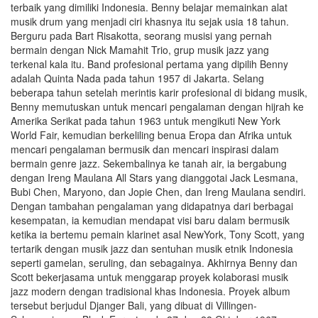
terbaik yang dimiliki Indonesia. Benny belajar memainkan alat
musik drum yang menjadi ciri khasnya itu sejak usia 18 tahun.
Berguru pada Bart Risakotta, seorang musisi yang pernah
bermain dengan Nick Mamahit Trio, grup musik jazz yang
terkenal kala itu. Band profesional pertama yang dipilih Benny
adalah Quinta Nada pada tahun 1957 di Jakarta. Selang
beberapa tahun setelah merintis karir profesional di bidang musik,
Benny memutuskan untuk mencari pengalaman dengan hijrah ke
Amerika Serikat pada tahun 1963 untuk mengikuti New York
World Fair, kemudian berkeliling benua Eropa dan Afrika untuk
mencari pengalaman bermusik dan mencari inspirasi dalam
bermain genre jazz. Sekembalinya ke tanah air, ia bergabung
dengan Ireng Maulana All Stars yang dianggotai Jack Lesmana,
Bubi Chen, Maryono, dan Jopie Chen, dan Ireng Maulana sendiri.
Dengan tambahan pengalaman yang didapatnya dari berbagai
kesempatan, ia kemudian mendapat visi baru dalam bermusik
ketika ia bertemu pemain klarinet asal NewYork, Tony Scott, yang
tertarik dengan musik jazz dan sentuhan musik etnik Indonesia
seperti gamelan, seruling, dan sebagainya. Akhirnya Benny dan
Scott bekerjasama untuk menggarap proyek kolaborasi musik
jazz modern dengan tradisional khas Indonesia. Proyek album
tersebut berjudul Djanger Bali, yang dibuat di Villingen-