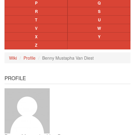
P
Q
R
S
T
U
V
W
X
Y
Z
Wiki
Profile
Benny Mustapha Van Diest
PROFILE