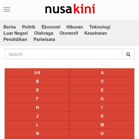
Toggle
navigation
Berita
Politik
Ekonomi
Hiburan
Teknologi
Luar Negeri
Olahraga
Otomotif
Kesehatan
Pendidikan
Pariwisata
0-9
A
B
C
D
E
F
G
H
I
J
K
L
M
N
O