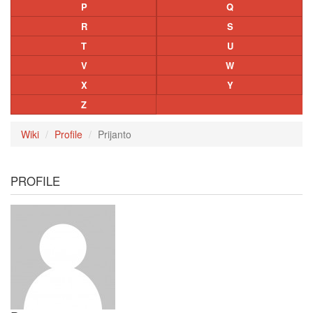
P
Q
R
S
T
U
V
W
X
Y
Z
Wiki
Profile
Prijanto
PROFILE