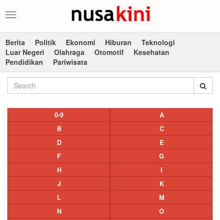
Toggle
navigation
Berita
Politik
Ekonomi
Hiburan
Teknologi
Luar Negeri
Olahraga
Otomotif
Kesehatan
Pendidikan
Pariwisata
0-9
A
B
C
D
E
F
G
H
I
J
K
L
M
N
O