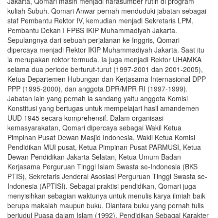
Jakarta, Qomari masih menjadi narasumber rutin di program
kuliah Subuh. Qomari Anwar pernah menduduki jabatan sebagai
staf Pembantu Rektor IV, kemudian menjadi Sekretaris LPM,
Pembantu Dekan I FPBS IKIP Muhammadiyah Jakarta.
Sepulangnya dari sebuah perjalanan ke Inggris, Qomari
dipercaya menjadi Rektor IKIP Muhammadiyah Jakarta. Saat itu
ia merupakan rektor termuda. Ia juga menjadi Rektor UHAMKA
selama dua periode berturut-turut (1997-2001 dan 2001-2005),
Ketua Departemen Hubungan dan Kerjasama Internasional DPP
PPP (1995-2000), dan anggota DPR/MPR RI (1997-1999).
Jabatan lain yang pernah ia sandang yaitu anggota Komisi
Konstitusi yang bertugas untuk mempelajari hasil amandemen
UUD 1945 secara komprehensif. Dalam organisasi
kemasyarakatan, Qomari dipercaya sebagai Wakil Ketua
Pimpinan Pusat Dewan Masjid Indonesia, Wakil Ketua Komisi
Pendidikan MUI pusat, Ketua Pimpinan Pusat PARMUSI, Ketua
Dewan Pendidikan Jakarta Selatan, Ketua Umum Badan
Kerjasama Perguruan Tinggi Islam Swasta se-Indonesia (BKS
PTIS), Sekretaris Jenderal Asosiasi Perguruan Tinggi Swasta se-
Indonesia (APTISI). Sebagai praktisi pendidikan, Qomari juga
menyisihkan sebagian waktunya untuk menulis karya ilmiah baik
berupa makalah maupun buku. Diantara buku yang pernah tulis
berjudul Puasa dalam Islam (1992), Pendidikan Sebagai Karakter