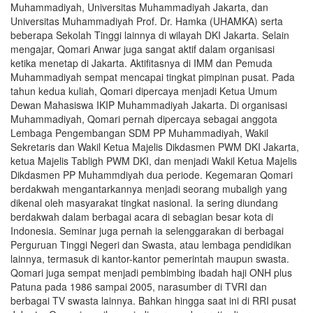
Muhammadiyah, Universitas Muhammadiyah Jakarta, dan
Universitas Muhammadiyah Prof. Dr. Hamka (UHAMKA) serta
beberapa Sekolah Tinggi lainnya di wilayah DKI Jakarta. Selain
mengajar, Qomari Anwar juga sangat aktif dalam organisasi
ketika menetap di Jakarta. Aktifitasnya di IMM dan Pemuda
Muhammadiyah sempat mencapai tingkat pimpinan pusat. Pada
tahun kedua kuliah, Qomari dipercaya menjadi Ketua Umum
Dewan Mahasiswa IKIP Muhammadiyah Jakarta. Di organisasi
Muhammadiyah, Qomari pernah dipercaya sebagai anggota
Lembaga Pengembangan SDM PP Muhammadiyah, Wakil
Sekretaris dan Wakil Ketua Majelis Dikdasmen PWM DKI Jakarta,
ketua Majelis Tabligh PWM DKI, dan menjadi Wakil Ketua Majelis
Dikdasmen PP Muhammdiyah dua periode. Kegemaran Qomari
berdakwah mengantarkannya menjadi seorang mubaligh yang
dikenal oleh masyarakat tingkat nasional. Ia sering diundang
berdakwah dalam berbagai acara di sebagian besar kota di
Indonesia. Seminar juga pernah ia selenggarakan di berbagai
Perguruan Tinggi Negeri dan Swasta, atau lembaga pendidikan
lainnya, termasuk di kantor-kantor pemerintah maupun swasta.
Qomari juga sempat menjadi pembimbing ibadah haji ONH plus
Patuna pada 1986 sampai 2005, narasumber di TVRI dan
berbagai TV swasta lainnya. Bahkan hingga saat ini di RRI pusat