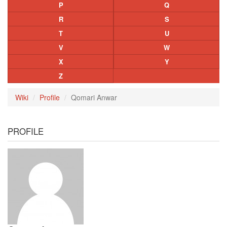
P
Q
R
S
T
U
V
W
X
Y
Z
Wiki
Profile
Qomari Anwar
PROFILE