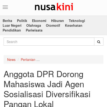
Toggle
navigation
Berita
Politik
Ekonomi
Hiburan
Teknologi
Luar Negeri
Olahraga
Otomotif
Kesehatan
Pendidikan
Pariwisata
News
Pertanian
Anggota DPR Dorong Mahasiswa Jadi Agen So
Anggota DPR Dorong
Mahasiswa Jadi Agen
Sosialisasi Diversifikasi
Pangan Lokal